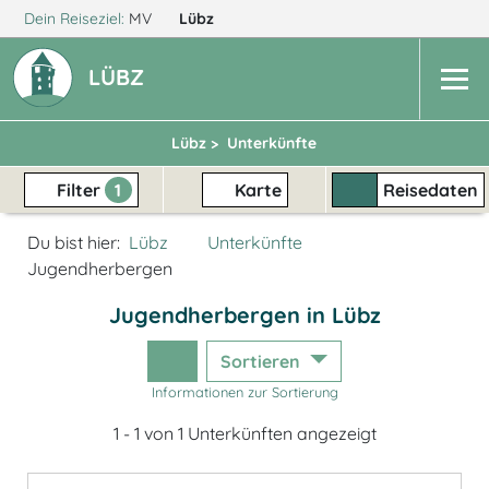
Dein Reiseziel:
MV
Lübz
LÜBZ
Lübz >
Unterkünfte
Filter
1
Karte
Reisedaten
Du bist hier:
Lübz
Unterkünfte
Jugendherbergen
Jugendherbergen in Lübz
Sortieren
Informationen zur Sortierung
1 - 1 von 1 Unterkünften angezeigt